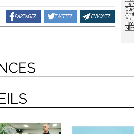
Le 
Cle
Ami
PARTAGEZ
TWITTEZ
ENVOYEZ
Aix
Lim
Nîm
NCES
EILS