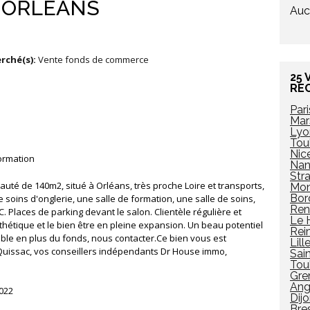
² ORLÉANS
Auc
rché(s):
Vente fonds de commerce
25 
RE
Pari
Mars
Lyo
Tou
Nic
ormation
Nan
Str
uté de 140m2, situé à Orléans, très proche Loire et transports,
Mon
Bor
soins d'onglerie, une salle de formation, une salle de soins,
Ren
 Places de parking devant le salon. Clientèle régulière et
Le 
sthétique et le bien être en pleine expansion. Un beau potentiel
Rei
le en plus du fonds, nous contacter.Ce bien vous est
Lill
 Quissac, vos conseillers indépendants Dr House immo,
Sai
Tou
Gre
Ang
2022
Dij
Bre