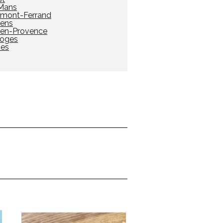
Mans
rmont-Ferrand
ens
-en-Provence
oges
es