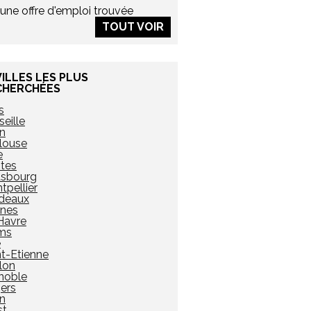
une offre d'emploi trouvée
TOUT VOIR
VILLES LES PLUS
CHERCHÉES
s
eille
n
louse
e
tes
asbourg
tpellier
deaux
nes
Havre
ms
e
nt-Etienne
lon
noble
ers
on
st