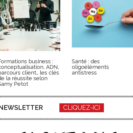
Formations business :
Santé : des
conceptualisation, ADN,
oligoéléments
parcours client… les clés
antistress
de la réussite selon
Samy Petot
A NEWSLETTER
CLIQUEZ-ICI