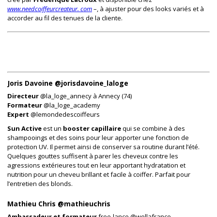
www.needcoiffeurcreateur. com
–, à ajuster pour des looks variés et à
accorder au fil des tenues de la cliente.
Joris Davoine @jorisdavoine_laloge
Directeur
@la_loge_annecy à Annecy (74)
Formateur
@la_loge_academy
Expert
@lemondedescoiffeurs
Sun Active
est un
booster capillaire
qui se combine à des
shampooings et des soins pour leur apporter une fonction de
protection UV. Il permet ainsi de conserver sa routine durant l’été.
Quelques gouttes suffisent à parer les cheveux contre les
agressions extérieures tout en leur apportant hydratation et
nutrition pour un cheveu brillant et facile à coiffer. Parfait pour
l’entretien des blonds.
Mathieu Chris @mathieuchris
Ambassadeur et formateur
free-lance @wellafrance