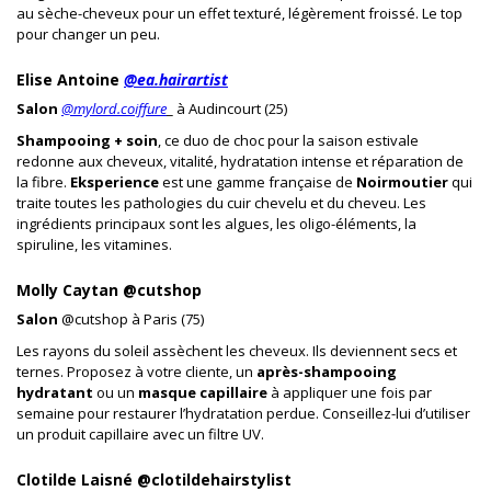
au sèche-cheveux pour un effet texturé, légèrement froissé. Le top
pour changer un peu.
Elise Antoine
@ea.hairartist
Salon
@mylord.coiffure
_ à Audincourt (25)
Shampooing + soin
, ce duo de choc pour la saison estivale
redonne aux cheveux, vitalité, hydratation intense et réparation de
la fibre.
Eksperience
est une gamme française de
Noirmoutier
qui
traite toutes les pathologies du cuir chevelu et du cheveu. Les
ingrédients principaux sont les algues, les oligo-éléments, la
spiruline, les vitamines.
Molly Caytan @cutshop
Salon
@cutshop à Paris (75)
Les rayons du soleil assèchent les cheveux. Ils deviennent secs et
ternes. Proposez à votre cliente, un
après-shampooing
hydratant
ou un
masque
capillaire
à appliquer une fois par
semaine pour restaurer l’hydratation perdue. Conseillez-lui d’utiliser
un produit capillaire avec un filtre UV.
Clotilde Laisné @clotildehairstylist