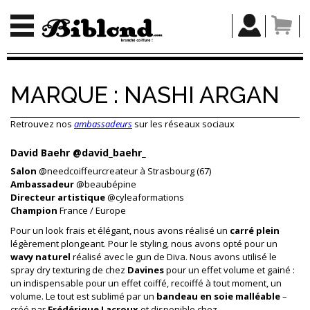
MARQUE :
NASHI ARGAN
Retrouvez nos
ambassadeurs
sur les réseaux sociaux
David Baehr @david_baehr_
Salon
@needcoiffeurcreateur à Strasbourg (67)
Ambassadeur
@beaubépine
Directeur artistique
@cyleaformations
Champion
France / Europe
Pour un look frais et élégant, nous avons réalisé un
carré plein
légèrement plongeant. Pour le styling, nous avons opté pour un
wavy naturel
réalisé avec le gun de Diva. Nous avons utilisé le
spray dry texturing de chez
Davines
pour un effet volume et gainé :
un indispensable pour un effet coiffé, recoiffé à tout moment, un
volume. Le tout est sublimé par un
bandeau en soie
malléable
–
créé par
Frédérique Lacroux
et disponible chez