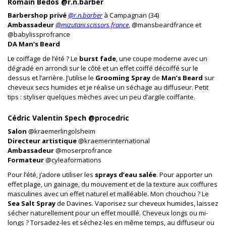
Romain Bedos @r.n.barber
Barbershop privé
@r.n.barber
à Campagnan (34)
Ambassadeur
@mizutani.scissors.france
, @mansbeardfrance et
@babylissprofrance
DA Man’s Beard
Le coiffage de l’été ? Le
burst fade
, une coupe moderne avec un
dégradé en arrondi sur le côté et un effet coiffé décoiffé sur le
dessus et l’arrière. J’utilise le
Grooming Spray
de
Man’s Beard
sur
cheveux secs humides et je réalise un séchage au diffuseur. Petit
tips : styliser quelques mèches avec un peu d’argile coiffante.
Cédric Valentin Spech @procedric
Salon
@kraemerlingolsheim
Directeur artistique
@kraemerinternational
Ambassadeur
@moserprofrance
Formateur
@cyleaformations
Pour l’été, j’adore utiliser les
sprays d’eau salée
. Pour apporter un
effet plage, un gainage, du mouvement et de la texture aux coiffures
masculines avec un effet naturel et malléable. Mon chouchou ? Le
Sea Salt Spray
de Davines. Vaporisez sur cheveux humides, laissez
sécher naturellement pour un effet mouillé. Cheveux longs ou mi-
longs ? Torsadez-les et séchez-les en même temps, au diffuseur ou