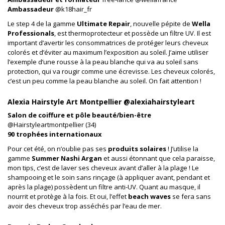
Ambassadeur
@k18hair_fr
Le step 4 de la gamme
Ultimate Repair
, nouvelle pépite de
Wella
Professionals
, est thermoprotecteur et possède un filtre UV. Il est
important d’avertir les consommatrices de protéger leurs cheveux
colorés et d’éviter au maximum l’exposition au soleil. J’aime utiliser
l’exemple d’une rousse à la peau blanche qui va au soleil sans
protection, qui va rougir comme une écrevisse. Les cheveux colorés,
c’est un peu comme la peau blanche au soleil. On fait attention !
Alexia Hairstyle Art Montpellier @alexiahairstyleart
Salon de coiffure et pôle beauté/bien-être
@Hairstyleartmontpellier (34)
90 trophées internationaux
Pour cet été, on n’oublie pas ses
produits solaires
! J’utilise la
gamme
Summer Nashi Argan
et aussi étonnant que cela paraisse,
mon tips, c’est de laver ses cheveux avant d’aller à la plage ! Le
shampooing et le soin sans rinçage (à appliquer avant, pendant et
après la plage) possèdent un filtre anti-UV. Quant au masque, il
nourrit et protège à la fois. Et oui, l’effet
beach waves
se fera sans
avoir des cheveux trop asséchés par l’eau de mer.