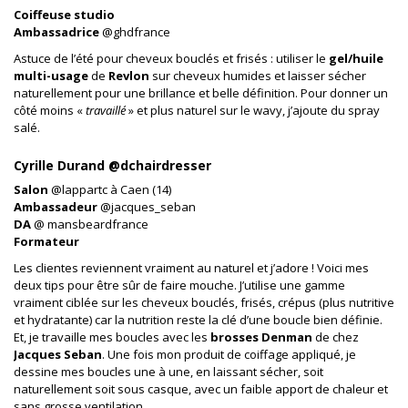
Coiffeuse studio
Ambassadrice
@ghdfrance
Astuce de l’été pour cheveux bouclés et frisés : utiliser le
gel/huile
multi-usage
de
Revlon
sur cheveux humides et laisser sécher
naturellement pour une brillance et belle définition. Pour donner un
côté moins «
travaillé
» et plus naturel sur le wavy, j’ajoute du spray
salé.
Cyrille Durand @dchairdresser
Salon
@lappartc à Caen (14)
Ambassadeur
@jacques_seban
DA
@ mansbeardfrance
Formateur
Les clientes reviennent vraiment au naturel et j’adore ! Voici mes
deux tips pour être sûr de faire mouche. J’utilise une gamme
vraiment ciblée sur les cheveux bouclés, frisés, crépus (plus nutritive
et hydratante) car la nutrition reste la clé d’une boucle bien définie.
Et, je travaille mes boucles avec les
brosses Denman
de chez
Jacques Seban
. Une fois mon produit de coiffage appliqué, je
dessine mes boucles une à une, en laissant sécher, soit
naturellement soit sous casque, avec un faible apport de chaleur et
sans grosse ventilation.